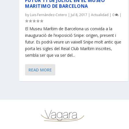
FUTUR 11 DE JULIOL EN EL MUSEO
MARITIMO DE BARCELONA
by
Luis Fernández-Cotero
|
Jul 8, 2017
|
Actualidad
|
0
|
El Museu Marítim de Barcelona us convida a la
inauguració de l’exposició Snipe: origen, present i
futur. Es podrà veure un vaixell Snipe molt antic que
porta les sigles del Reial Club Marítim inscrites,
sembla ser que va ser del...
READ MORE